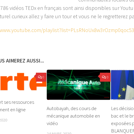
 2786 vidéos TEDx en français sont ainsi disponibles sur Youtu
urel curieux allez y faire un tour et vous ne le regretterez pa
//www.youtube.com/playlist?list=PLsRNoUx8w3rOzmp0qoc53
S AIMEREZ AUSSI...
0
0
t ses ressources
Autobayah, des cours de
Les décisio
ment en ligne
mécanique automobile en
bac et le b
2020
vidéo
exposées p
BLANQUE
24 MARS 2020