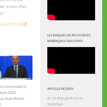
be, si vous êtes
s !
u3vYrcFYsvKj
LES BANQUES DE RESSOURCES
NUMÉRIQUES ÉDUCATIVES
ns concernant le
ARTICLES RÉCENTS
revet 2020
ar Jean-Michel
Les états généraux du
R
numérique