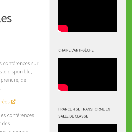
les
CHAINE L'ANTI-SÈCHE
es conférences sur
ste disponible,
pprendre, de
…
trées
FRANCE 4 SE TRANSFORME EN
des conférences
SALLE DE CLASSE
r des
ans le monde