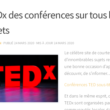
x des conférences sur tous 
ets
N
· PUBLIÉ
24 MARS 2020
· MIS À JOUR
24 MARS 2020
Le célèbre site de court
d’innombrables sujets re
une bonne occasion d’a
découvrir, de s’informer
Conférences TED sous-ti
Et dans le même esprit, 
TEDx sont organisées pa
communautés locales d