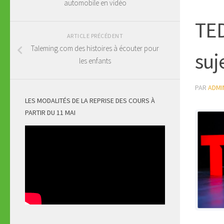
automobile en vidéo
TED
ARTICLE PRÉCÉDENT
Taleming.com des histoires à écouter pour
suj
les enfants
PAR
ADMI
LES MODALITÉS DE LA REPRISE DES COURS À
PARTIR DU 11 MAI