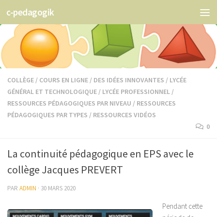
c-pedagogik
Skip to content
COLLÈGE
/
COURS EN LIGNE
/
DES IDÉES INNOVANTES
/
LYCÉE
GÉNÉRAL ET TECHNOLOGIQUE
/
LYCÉE PROFESSIONNEL
/
RESSOURCES PÉDAGOGIQUES PAR NIVEAU
/
RESSOURCES
PÉDAGOGIQUES PAR TYPES
/
RESSOURCES VIDÉOS
0
La continuité pédagogique en EPS avec le
collège Jacques PREVERT
PAR
ADMIN
·
30 MARS 2020
Pendant cette