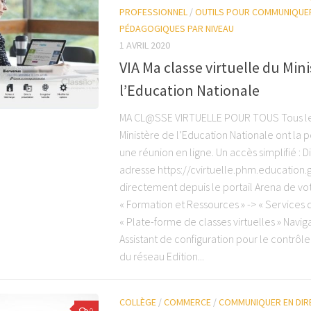
PROFESSIONNEL
/
OUTILS POUR COMMUNIQUE
PÉDAGOGIQUES PAR NIVEAU
1 AVRIL 2020
VIA Ma classe virtuelle du Min
l’Education Nationale
MA CL@SSE VIRTUELLE POUR TOUS Tous le
Ministère de l’Education Nationale ont la p
une réunion en ligne. Un accès simplifié : 
adresse https://cvirtuelle.phm.education.g
directement depuis le portail Arena de vo
« Formation et Ressources » -> « Services 
« Plate-forme de classes virtuelles » Navig
Assistant de configuration pour le contrôl
du réseau Edition...
COLLÈGE
/
COMMERCE
/
COMMUNIQUER EN DIR
0