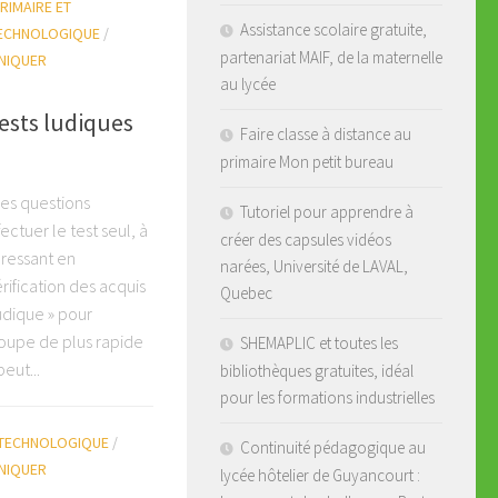
RIMAIRE ET
Assistance scolaire gratuite,
TECHNOLOGIQUE
/
partenariat MAIF, de la maternelle
NIQUER
au lycée
ests ludiques
Faire classe à distance au
primaire Mon petit bureau
Les questions
Tutoriel pour apprendre à
ectuer le test seul, à
créer des capsules vidéos
éressant en
narées, Université de LAVAL,
ification des acquis
Quebec
ludique » pour
roupe de plus rapide
SHEMAPLIC et toutes les
eut...
bibliothèques gratuites, idéal
pour les formations industrielles
 TECHNOLOGIQUE
/
Continuité pédagogique au
NIQUER
lycée hôtelier de Guyancourt :