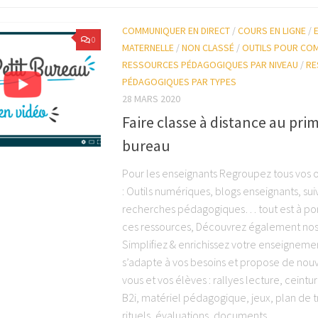
COMMUNIQUER EN DIRECT
/
COURS EN LIGNE
/
0
MATERNELLE
/
NON CLASSÉ
/
OUTILS POUR CO
RESSOURCES PÉDAGOGIQUES PAR NIVEAU
/
RE
PÉDAGOGIQUES PAR TYPES
28 MARS 2020
Faire classe à distance au pri
bureau
Pour les enseignants Regroupez tous vos 
: Outils numériques, blogs enseignants, sui
recherches pédagogiques… tout est à por
ces ressources, Découvrez également nos 
Simplifiez & enrichissez votre enseigneme
s’adapte à vos besoins et propose de nouv
vous et vos élèves : rallyes lecture, cein
B2i, matériel pédagogique, jeux, plan de t
rituels, évaluations, documents...