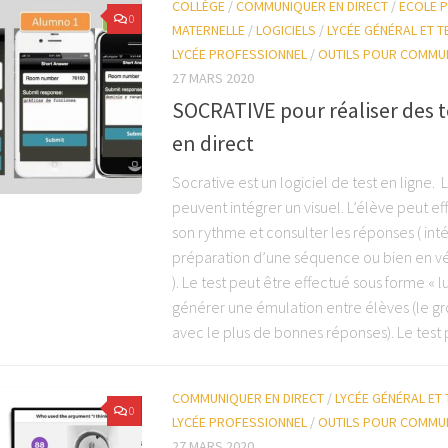
COLLÈGE
/
COMMUNIQUER EN DIRECT
/
ECOLE P
0
MATERNELLE
/
LOGICIELS
/
LYCÉE GÉNÉRAL ET 
LYCÉE PROFESSIONNEL
/
OUTILS POUR COMMU
27 MARS 2020
SOCRATIVE pour réaliser des t
en direct
Socrative est un logiciel de test en ligne. 
peuvent intégrer un visuel. L’élève peut eff
son rythme et consulter les réponses ( int
préparation d’une séquence ou bien en vér
). Le test peut être effectué sous forme « 
générer une émulation entre élèves (le g
avec le plus de bonnes réponses). Le test p
COMMUNIQUER EN DIRECT
/
LYCÉE GÉNÉRAL ET
0
LYCÉE PROFESSIONNEL
/
OUTILS POUR COMMU
27 MARS 2020