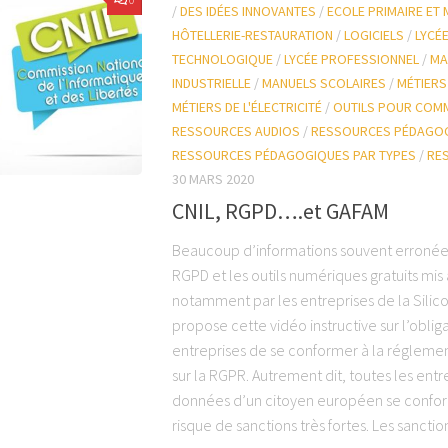
/
DES IDÉES INNOVANTES
/
ECOLE PRIMAIRE ET
HÔTELLERIE-RESTAURATION
/
LOGICIELS
/
LYCÉ
TECHNOLOGIQUE
/
LYCÉE PROFESSIONNEL
/
MA
INDUSTRIELLE
/
MANUELS SCOLAIRES
/
MÉTIERS
MÉTIERS DE L'ÉLECTRICITÉ
/
OUTILS POUR COM
RESSOURCES AUDIOS
/
RESSOURCES PÉDAGOG
RESSOURCES PÉDAGOGIQUES PAR TYPES
/
RE
30 MARS 2020
CNIL, RGPD….et GAFAM
Beaucoup d’informations souvent erronées 
RGPD et les outils numériques gratuits mis 
notamment par les entreprises de la Silico
propose cette vidéo instructive sur l’oblig
entreprises de se conformer à la réglem
sur la RGPR. Autrement dit, toutes les entre
données d’un citoyen européen se confor
risque de sanctions très fortes. Les sanction