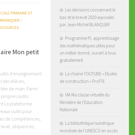
Les décisions concernant le
ECOLE PRIMAIRE ET
bac et le brevet 2020 exposées
MMUNIQUER
/
par Jean-Michel BLANQUER
SSOURCES
Programme PI, apprentissage
des mathématiques utiles pour
maire Mon petit
un métier donné, ouvert à tous
gratuitement
outils d’enseignement
La chaine YOUTUBE « Etudes
vi des élèves,
de construction » Prof76
tée de main. Parmi
VIA Ma classe virtuelle du
propres outils.
Ministère de l’Education
nt La plateforme
Nationale
eaux outils pour
tures de compétences,
La bibliothèque numérique
ravail, séquences,
mondiale de l’UNESCO en accès