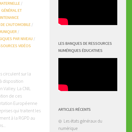
 MATERNELLE
/
E GÉNÉRAL ET
INTENANCE
 DE L'AUTOMOBILE
/
MUNIQUER
/
IQUES PAR NIVEAU
/
LES BANQUES DE RESSOURCES
SSOURCES VIDÉOS
NUMÉRIQUES ÉDUCATIVES
circulent sur la
à disposition
n Valley. La CNIL
ation de ces
entation Européenne
ARTICLES RÉCENTS
prises qui traitent les
ment à la RGPD au
Les états généraux du
s...
numérique