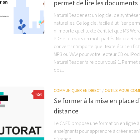
permet de lire les documents
NaturalReader est un logiciel de synthèse
naturelles. Ce logiciel facile à utiliser per
n’importe quel texte écrit tel que MS Word
PDF et e-mails en mots parlés. NaturalRe
convertir n’importe quel texte écrit en fic
MP3 ou WAV pour votre lecteur CD ou iPod
NaturalReader faire pour vous? 1. Permet 
des...
COMMUNIQUER EN DIRECT
/
OUTILS POUR COM
0
Se former à la mise en place d
distance
Le CNED propose une formation en ligne à
enseignants pour apprendre à créer et an
distance.