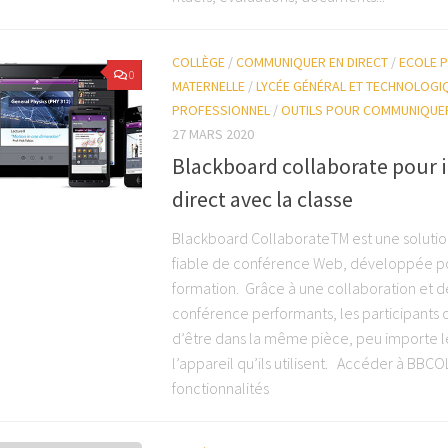
COLLÈGE
/
COMMUNIQUER EN DIRECT
/
ECOLE P
0
MATERNELLE
/
LYCÉE GÉNÉRAL ET TECHNOLOGI
PROFESSIONNEL
/
OUTILS POUR COMMUNIQUE
27 MARS 2020
Blackboard collaborate pour i
direct avec la classe
Blackboard CollaborateTM est une solution
fiable de conférence Web, développée pou
formation. Grâce à une collaboration et de
conférence performants, les participants o
d’être dans la même pièce, peu importe
l’appareil qu’ils utilisent. Accéder à BBC
fonctionnalités