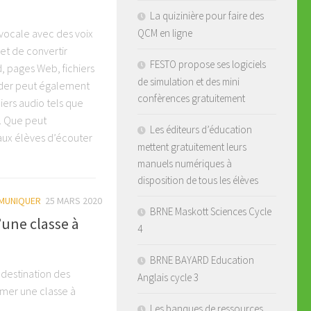
La quizinière pour faire des
QCM en ligne
 vocale avec des voix
met de convertir
FESTO propose ses logiciels
, pages Web, fichiers
de simulation et des mini
ader peut également
confèrences gratuitement
hiers audio tels que
. Que peut
Les éditeurs d’éducation
aux élèves d’écouter
mettent gratuitement leurs
manuels numériques à
disposition de tous les élèves
MUNIQUER
25 MARS 2020
BRNE Maskott Sciences Cycle
’une classe à
4
BRNE BAYARD Education
 destination des
Anglais cycle 3
imer une classe à
Les banques de ressources