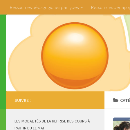
Ressources pédagogiques par types
Ressources pédagog
Skip to content
SUIVRE :
CATÉ
LES MODALITÉS DE LA REPRISE DES COURS À
PARTIR DU 11 MAI