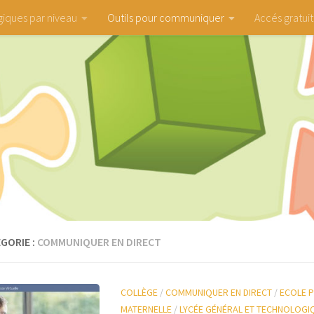
iques par niveau
Outils pour communiquer
Accés gratuit
GORIE :
COMMUNIQUER EN DIRECT
COLLÈGE
/
COMMUNIQUER EN DIRECT
/
ECOLE P
MATERNELLE
/
LYCÉE GÉNÉRAL ET TECHNOLOGI