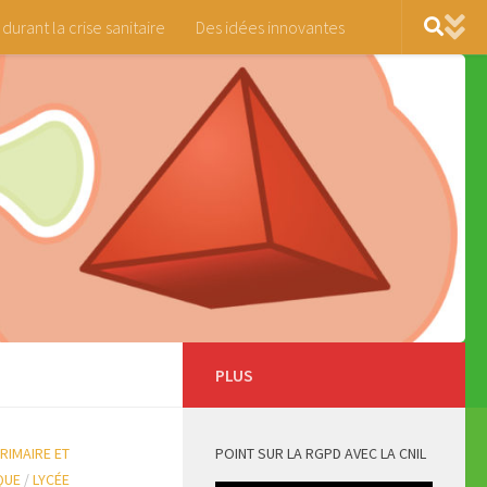
 durant la crise sanitaire
Des idées innovantes
PLUS
RIMAIRE ET
POINT SUR LA RGPD AVEC LA CNIL
QUE
/
LYCÉE