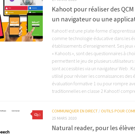
Kahoot pour réaliser des QCM 
un navigateur ou une applica
Kahoot! est une plate-forme d’apprentissa
comme technologie éducative dans les éc
établissements d’enseignement. Ses jeux 
« Kahoots », sont des questionnaires à choi
permettent le jeu de plusieurs utilisateur
sont accessibles via un navigateur Web . K
utilisé pour réviser les connaissances des
évaluation formative 1 ou pour rompre avec
traditionnelles en classe 2 Kahoot! compre
COMMUNIQUER EN DIRECT
/
OUTILS POUR COM
0
25 MARS 2020
Natural reader, pour les élève