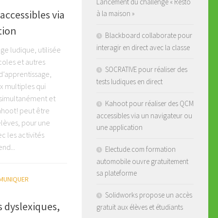
Lancement du challenge « Resto
accessibles via
à la maison »
tion
Blackboard collaborate pour
interagir en direct avec la classe
ge ludique, utilisée
oles et autres
SOCRATIVE pour réaliser des
d’apprentissage,
tests ludiques en direct
x multiples qui
s simultanément et
Kahoot pour réaliser des QCM
ahoot! peut être
accessibles via un navigateur ou
 élèves, pour une
une application
 les activités
nd...
Electude.com formation
automobile ouvre gratuitement
sa plateforme
MUNIQUER
Solidworks propose un accès
s dyslexiques,
gratuit aux élèves et étudiants