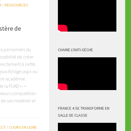
R
/
RESSOURCES
istère de
s personnels du
CHAINE L'ANTI-SÈCHE
ossibilité de créer
Directement à cette
ouv.fr/login.aspx ou
tre académie :
de la FOAD » ->
ateurs compatibles :
e de son matériel et
FRANCE 4 SE TRANSFORME EN
SALLE DE CLASSE
ECT
/
COURS EN LIGNE