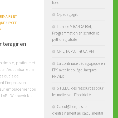
libre
C-pedagogik
RIMAIRE ET
QUE
/
LYCÉE
Licence MIRANDA IRAI,
R
Programmation en scratch et
python gratuite
nteragir en
CNIL, RGPD….et GAFAM
 simple, pratique et
La continuité pédagogique en
r l’éducation et la
EPS avec le collège Jacques
s outils de
PREVERT
nt l’impression
SITELEC, des ressources pour
 leur emplacement ou
les métiers de l’électricité
OLLAB Découvrir les
Calcul@tice, le site
d’entrainement au calcul mental