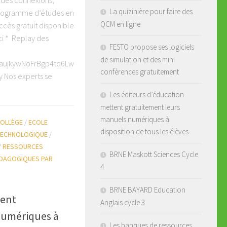
er des connexions,
La quizinière pour faire des
 programme d’études en
QCM en ligne
cès gratuit disponible
i * Replay des
FESTO propose ses logiciels
de simulation et des mini
taujkywNoFrBgp4tq6Lw
confèrences gratuitement
y Nos experts se
Les éditeurs d’éducation
mettent gratuitement leurs
manuels numériques à
OLLÈGE
/
ECOLE
disposition de tous les élèves
 TECHNOLOGIQUE
/
/
RESSOURCES
BRNE Maskott Sciences Cycle
DAGOGIQUES PAR
4
BRNE BAYARD Education
tent
Anglais cycle 3
numériques à
Les banques de ressources