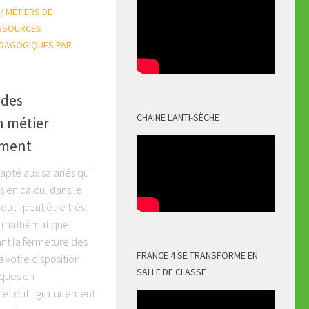
/
MÉTIERS DE
SSOURCES
DAGOGIQUES PAR
 des
CHAINE L'ANTI-SÈCHE
n métier
ement
apté aux salariés qui
s en calcul dans le
outil peut être très
til mathématique
nt la fermeture des
FRANCE 4 SE TRANSFORME EN
 votre disposition
SALLE DE CLASSE
iques en
et outil gratuitement