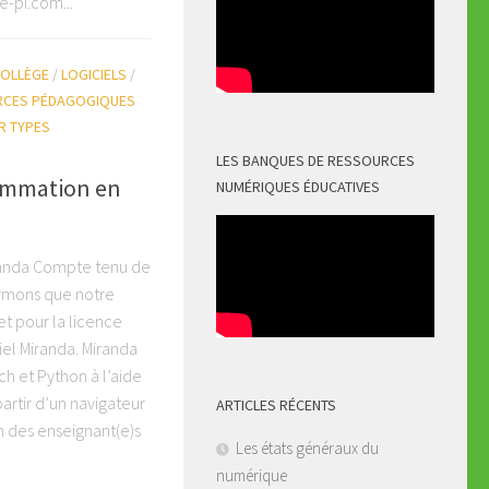
-pi.com...
OLLÈGE
/
LOGICIELS
/
RCES PÉDAGOGIQUES
R TYPES
LES BANQUES DE RESSOURCES
ammation en
NUMÉRIQUES ÉDUCATIVES
nda Compte tenu de
ormons que notre
et pour la licence
iel Miranda. Miranda
h et Python à l’aide
partir d’un navigateur
ARTICLES RÉCENTS
n des enseignant(e)s
Les états généraux du
numérique