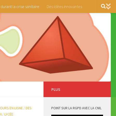
 durant la crise sanitaire
Des idées innovantes
PLUS
OURS EN LIGNE
/
DES
POINT SUR LA RGPD AVEC LA CNIL
N
/
LYCÉE