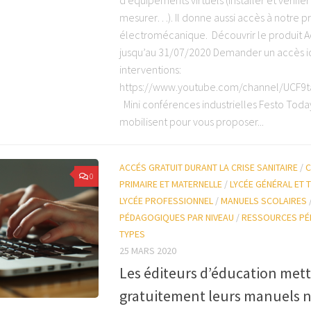
d’équipements virtuels (installer et vérifi
mesurer…). Il donne aussi accès à notre
électromécanique. Découvrir le produit Ac
jusqu’au 31/07/2020 Demander un accès ic
interventions:
https://www.youtube.com/channel/UCF9
Mini conférences industrielles Festo Toda
mobilisent pour vous proposer...
ACCÉS GRATUIT DURANT LA CRISE SANITAIRE
/
C
0
PRIMAIRE ET MATERNELLE
/
LYCÉE GÉNÉRAL ET
LYCÉE PROFESSIONNEL
/
MANUELS SCOLAIRES
PÉDAGOGIQUES PAR NIVEAU
/
RESSOURCES PÉ
TYPES
25 MARS 2020
Les éditeurs d’éducation met
gratuitement leurs manuels 