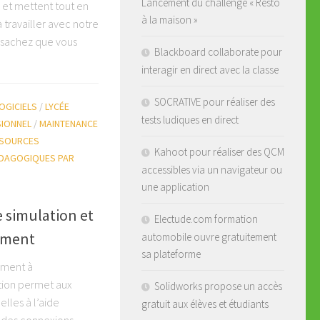
Lancement du challenge « Resto
 et mettent tout en
à la maison »
travailler avec notre
, sachez que vous
Blackboard collaborate pour
interagir en direct avec la classe
SOCRATIVE pour réaliser des
OGICIELS
/
LYCÉE
tests ludiques en direct
SIONNEL
/
MAINTENANCE
SOURCES
Kahoot pour réaliser des QCM
DAGOGIQUES PAR
accessibles via un navigateur ou
une application
e simulation et
Electude.com formation
ement
automobile ouvre gratuitement
sa plateforme
ement à
tion permet aux
Solidworks propose un accès
lles à l’aide
gratuit aux élèves et étudiants