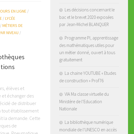
Les décisions concernant le
OURS EN LIGNE
/
bac et le brevet 2020 exposées
E
/
LYCÉE
par Jean-Michel BLANQUER
/
MÉTIERS DE
AR NIVEAU
/
Programme PI, apprentissage
des mathématiques utiles pour
un métier donné, ouvert à tous
iothèques
gratuitement
ations
La chaine YOUTUBE « Etudes
de construction » Prof76
rs, élèves et
VIA Ma classe virtuelle du
e et échanger des
Ministère de l’Education
cidé de distribuer
Nationale
tout établissement
ait la demande. Cette
La bibliothèque numérique
hèques de
mondiale de l’UNESCO en accès
étique, Pneumatique