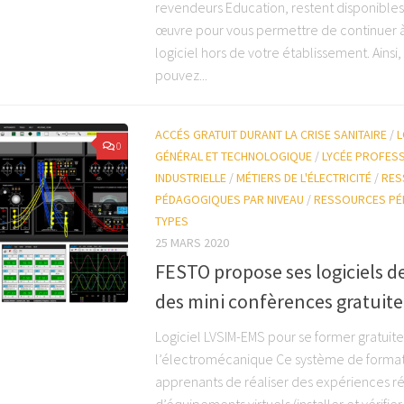
revendeurs Education, restent disponibles
œuvre pour vous permettre de continuer à 
logiciel hors de votre établissement. Ainsi
pouvez...
ACCÉS GRATUIT DURANT LA CRISE SANITAIRE
/
L
0
GÉNÉRAL ET TECHNOLOGIQUE
/
LYCÉE PROFES
INDUSTRIELLE
/
MÉTIERS DE L'ÉLECTRICITÉ
/
RES
PÉDAGOGIQUES PAR NIVEAU
/
RESSOURCES PÉ
TYPES
25 MARS 2020
FESTO propose ses logiciels d
des mini confèrences gratuit
Logiciel LVSIM-EMS pour se former gratuit
l’électromécanique Ce système de forma
apprenants de réaliser des expériences rée