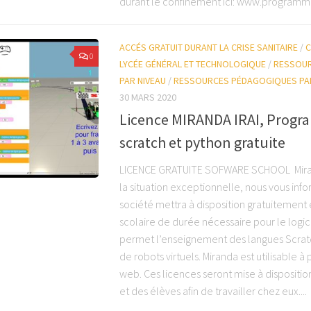
durant le confinement ici: www.programme
ACCÉS GRATUIT DURANT LA CRISE SANITAIRE
/
C
0
LYCÉE GÉNÉRAL ET TECHNOLOGIQUE
/
RESSOU
PAR NIVEAU
/
RESSOURCES PÉDAGOGIQUES PA
30 MARS 2020
Licence MIRANDA IRAI, Progr
scratch et python gratuite
LICENCE GRATUITE SOFWARE SCHOOL Mira
la situation exceptionnelle, nous vous inf
société mettra à disposition gratuitement 
scolaire de durée nécessaire pour le logic
permet l’enseignement des langues Scratc
de robots virtuels. Miranda est utilisable à 
web. Ces licences seront mise à dispositio
et des élèves afin de travailler chez eux....