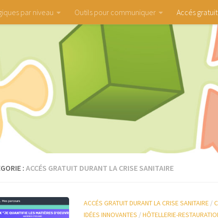
iques par niveau
Outils pour communiquer
Accés gratuit
GORIE :
ACCÉS GRATUIT DURANT LA CRISE SANITAIRE
ACCÉS GRATUIT DURANT LA CRISE SANITAIRE
/
C
IDÉES INNOVANTES
/
HÔTELLERIE-RESTAURATIO