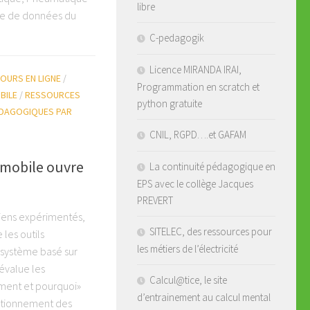
libre
se de données du
C-pedagogik
Licence MIRANDA IRAI,
OURS EN LIGNE
/
Programmation en scratch et
BILE
/
RESSOURCES
python gratuite
DAGOGIQUES PAR
CNIL, RGPD….et GAFAM
mobile ouvre
La continuité pédagogique en
EPS avec le collège Jacques
PREVERT
iens expérimentés,
SITELEC, des ressources pour
les outils
les métiers de l’électricité
n système basé sur
 évalue les
Calcul@tice, le site
ment et pourquoi»
d’entrainement au calcul mental
ctionnement des