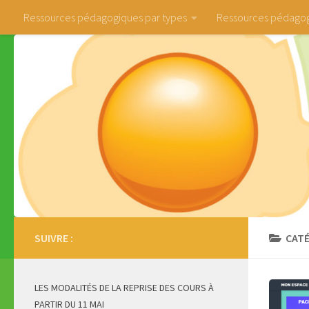
Ressources pédagogiques par types
Ressources pédagog
Skip to content
SUIVRE :
CATÉ
LES MODALITÉS DE LA REPRISE DES COURS À
PARTIR DU 11 MAI