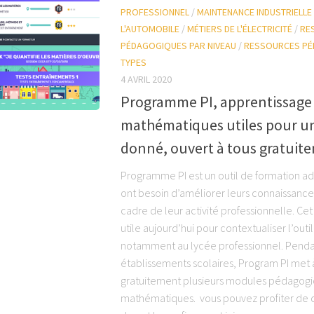
PROFESSIONNEL
/
MAINTENANCE INDUSTRIELLE
L'AUTOMOBILE
/
MÉTIERS DE L'ÉLECTRICITÉ
/
RE
PÉDAGOGIQUES PAR NIVEAU
/
RESSOURCES PÉ
TYPES
4 AVRIL 2020
Programme PI, apprentissage
mathématiques utiles pour u
donné, ouvert à tous gratuit
Programme PI est un outil de formation ad
ont besoin d’améliorer leurs connaissance
cadre de leur activité professionnelle. Cet 
utile aujourd’hui pour contextualiser l’ou
notamment au lycée professionnel. Penda
établissements scolaires, Program PI met à
gratuitement plusieurs modules pédagog
mathématiques. vous pouvez profiter de c