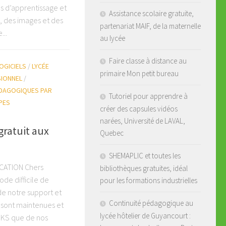
s d’apprentissage et
Assistance scolaire gratuite,
, des images et des
partenariat MAIF, de la maternelle
...
au lycée
Faire classe à distance au
OGICIELS
/
LYCÉE
primaire Mon petit bureau
SIONNEL
/
DAGOGIQUES PAR
Tutoriel pour apprendre à
PES
créer des capsules vidéos
narées, Université de LAVAL,
gratuit aux
Quebec
SHEMAPLIC et toutes les
ATION Chers
bibliothèques gratuites, idéal
ode difficile de
pour les formations industrielles
de notre support et
Continuité pédagogique au
s sont maintenues et
lycée hôtelier de Guyancourt :
RKS que de nos