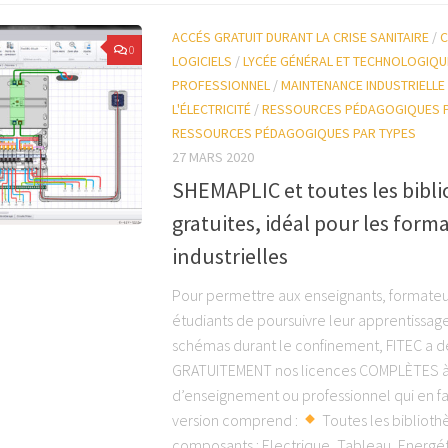
ACCÉS GRATUIT DURANT LA CRISE SANITAIRE
/
C
0
LOGICIELS
/
LYCÉE GÉNÉRAL ET TECHNOLOGIQU
PROFESSIONNEL
/
MAINTENANCE INDUSTRIELLE
L'ÉLECTRICITÉ
/
RESSOURCES PÉDAGOGIQUES P
RESSOURCES PÉDAGOGIQUES PAR TYPES
27 MARS 2020
SHEMAPLIC et toutes les bibl
gratuites, idéal pour les form
industrielles
Pour permettre aux enseignants, formateu
étudiants de poursuivre leur apprentissag
schémas durant le confinement, FITEC a dé
GRATUITEMENT nos licences COMPLÈTES à 
d’enseignement ou professionnel qui en f
version comprend :
Toutes les bibliot
composants : Electrique, Tableau, Energ