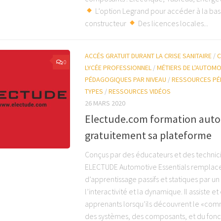
L’option Legrand pour accéder à la ba
constructeur
Des licences locales...
ACCÉS GRATUIT DURANT LA CRISE SANITAIRE
/
C
0
LYCÉE PROFESSIONNEL
/
MÉTIERS DE L'AUTOMO
PÉDAGOGIQUES PAR NIVEAU
/
RESSOURCES PÉ
TYPES
/
RESSOURCES VIDÉOS
26 MARS 2020
Electude.com formation auto
gratuitement sa plateforme
Conçus par des éducateurs et des technic
ELECTUDE Automotive Essentials remplace 
d’apprentissage passifs et statiques par u
l’interactivité et la dynamique. Il assiste et
apprenants lorsqu’ils découvrent le «com
des systèmes, des composants, et du fon